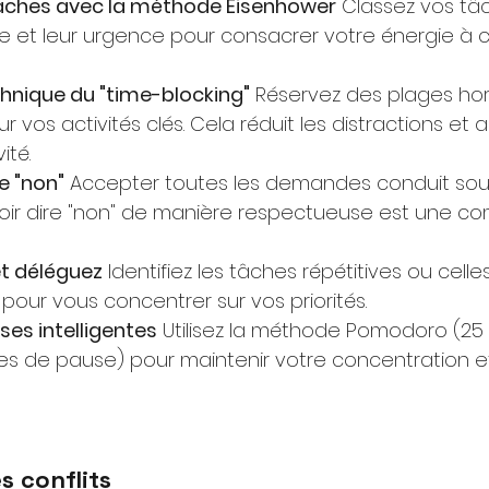
 tâches avec la méthode Eisenhower
 Classez vos tâ
e et leur urgence pour consacrer votre énergie à c
hnique du "time-blocking"
 Réservez des plages hor
r vos activités clés. Cela réduit les distractions e
ité.
e "non"
 Accepter toutes les demandes conduit souv
voir dire "non" de manière respectueuse est une c
t déléguez
 Identifiez les tâches répétitives ou cell
pour vous concentrer sur vos priorités.
ses intelligentes
 Utilisez la méthode Pomodoro (25
utes de pause) pour maintenir votre concentration et
s conflits