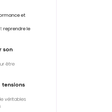
 
rformance et 
t
reprendre le 
r son 
ur être 
s tensions 
e véritables 
.