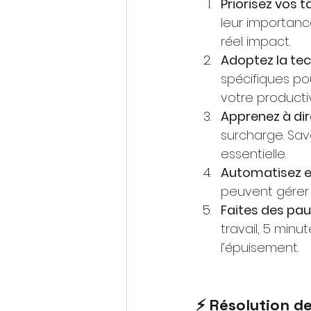
Priorisez vos
leur importanc
réel impact.
Adoptez la tec
spécifiques pou
votre productiv
Apprenez à dir
surcharge. Sa
essentielle.
Automatisez e
peuvent gérer 
Faites des pau
travail, 5 min
l’épuisement.
⚡️ Résolution de