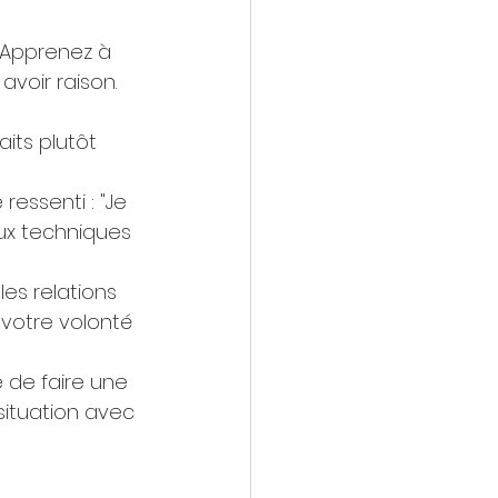
 Apprenez à 
voir raison. 
its plutôt 
ressenti : "Je 
aux techniques 
es relations 
 votre volonté 
e de faire une 
ituation avec 