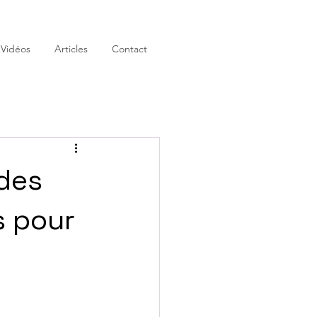
 Vidéos
Articles
Contact
 des
s pour