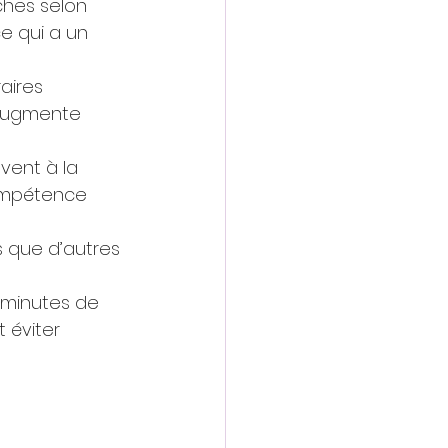
ches selon 
e qui a un 
aires 
t augmente 
ent à la 
ompétence 
es que d’autres 
 minutes de 
 éviter 