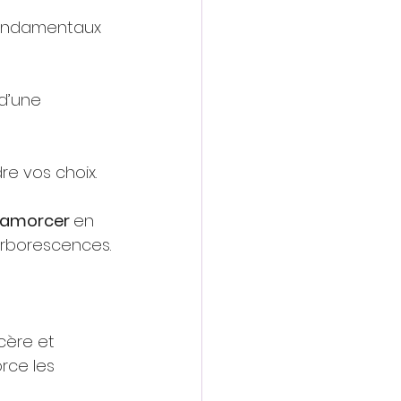
fondamentaux 
d’une 
e vos choix.
ésamorcer 
en 
arborescences.
cère et 
rce les 