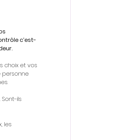
os 
ontrôle c’est-
deur.
 choix et vos 
ne personne 
es.
Sont-ils 
 les 