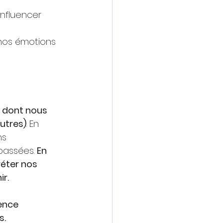
nfluencer 
nos émotions 
 dont nous 
utres)
. En 
ns 
passées.
En 
réter nos 
ir.
ence 
s.