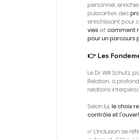
personnel, enrichie
puissantes des
pra
enrichissant pour
vies
et
comment n
pour un parcours 
👉 Les Fondeme
Le Dr. Will Schutz,
Relation, a profon
relations interperso
Selon lui,
le choix 
contrôle et l'ouver
✅ L'inclusion se ré