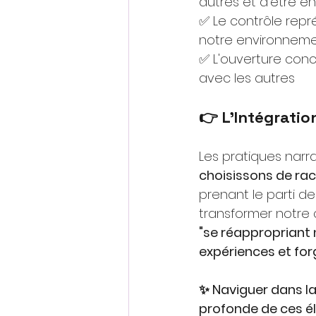
autres et d'être en
✅ Le contrôle repr
notre environnem
✅ L'ouverture conc
avec les autres
👉 L'Intégratio
Les pratiques narra
choisissons de rac
prenant le parti d
transformer notre
"se réappropriant 
expériences et for
✨ Naviguer dans l
profonde de ces él