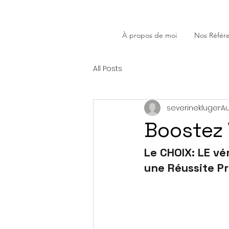
À propos de moi
Nos Référ
All Posts
severinekluger
Au
Boostez 
Le CHOIX: LE vé
une Réussite Pr