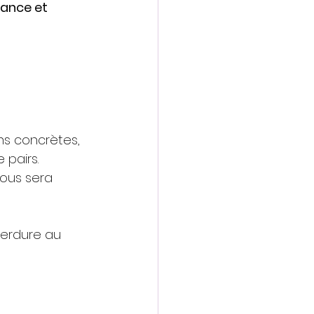
ance et 
ns concrètes, 
 pairs. 
vous sera 
verdure au 