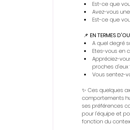
Est-ce que vou
Avez-vous une 
Est-ce que vou
 📌 
EN TERMES D'OU
A quel degré s
Etes-vous en c
Appréciez-vous
proches d'eux 
Vous sentez-vo
✨ Ces quelques axe
comportements huma
ses préférences c
pour l'équipe et po
fonction du contex