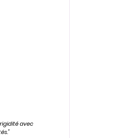
igidité avec 
és."