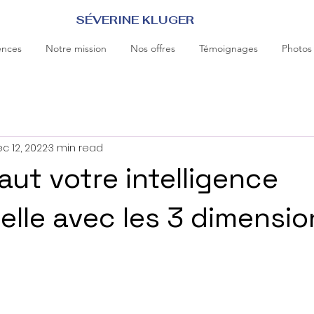
SÉVERINE KLUGER
ences
Notre mission
Nos offres
Témoignages
Photos
c 12, 2022
3 min read
aut votre intelligence
nelle avec les 3 dimensio