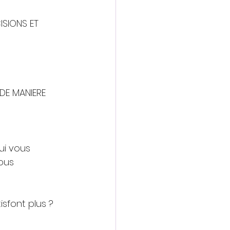
ISIONS ET 
 DE MANIERE 
ui vous 
ous 
sfont plus ?