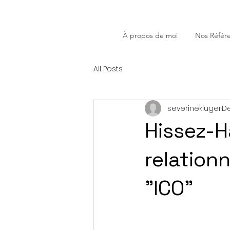
À propos de moi
Nos Référ
All Posts
severinekluger
De
Hissez-H
relation
"ICO"​