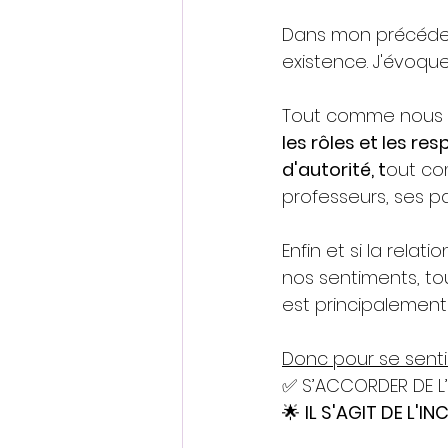
Dans mon précédent
existence. J'évoque
Tout comme nous n
les rôles et les re
d'autorité, t
out co
professeurs, ses pa
Enfin et si la rela
nos sentiments, tou
est principalement
Donc pour se sentir
✅ S’ACCORDER DE L’
🌟 
IL S'AGIT DE L'I