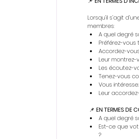
📌 
EN TERMES D'INCL
Lorsqu'il s'agit d'
membres:
A quel degré so
Préférez-vous t
Accordez-vous 
Leur montrez-v
Les écoutez-vo
Tenez-vous co
Vous intéresse
Leur accordez
 📌 
EN TERMES DE C
A quel degré s
Est-ce que votr
?