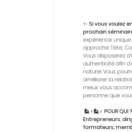
✨ 
Si vous voulez e
prochain séminai
expérience unique s
approche Tête, Coe
Vous disposerez d'
authenticité afin 
naturel. Vous pour
améliorer la relati
mieux vous accompli
personne que vous
 🙋♀️🙋♂️ POUR QUI 
Entrepreneurs, dir
formateurs, membr