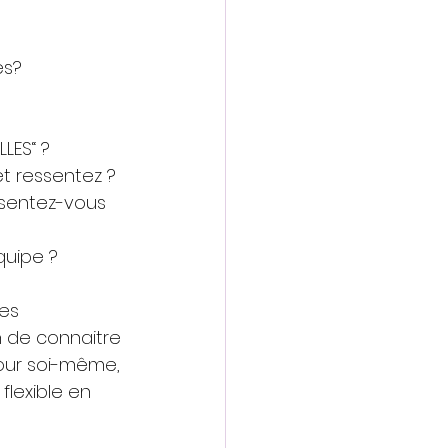
es?
LES“ ?
t ressentez ?
 sentez-vous 
quipe ? 
es 
 de connaitre 
our soi-même, 
flexible en 