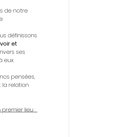
s de notre 
e.
ous définissons 
oir et 
nvers ses 
à eux.
, nos pensées, 
la relation 
premier lieu : 