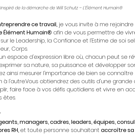
Inspiré de la démarche de Will Schutz – L’Élément Humain®
ntreprendre ce travail,
 je vous invite à me rejoindre 
re Élément Humain®
 afin de vous permettre de vivr
ur le Leadership, la Confiance et l'Estime de soi se
ur, Corps.
un espace d'expression libre où, chacun peut se ré
d'exprimer sa nature, sa puissance et développer so
rez ainsi mesurer l'importance de bien se connaître
on à l'autre.Vous obtiendrez des outils d'une grande 
r, faire face à vos défis quotidiens et vivre en ac
 êtes.
?
igeants, managers, cadres, leaders, équipes, consul
es RH, 
et toute personne souhaitant 
accroître sa