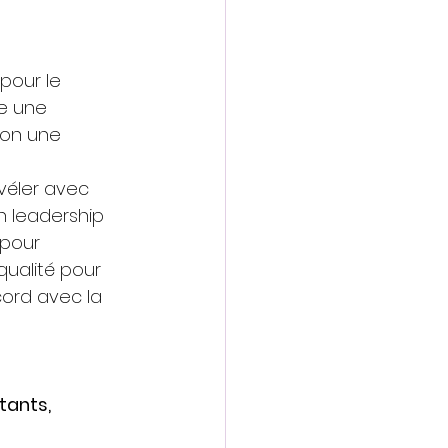
pour le 
e une 
lon une 
véler avec 
n leadership 
 pour 
qualité pour 
cord avec la 
tants, 
 