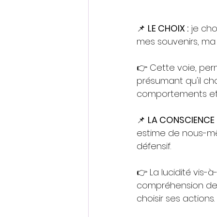
📌 
LE CHOIX :
 je ch
mes souvenirs, ma s
👉 Cette voie, per
présumant qu'il cho
comportements et 
📌 
LA CONSCIENCE 
estime de nous-mê
défensif.
👉 La lucidité vis-à
compréhension de 
choisir ses actions.