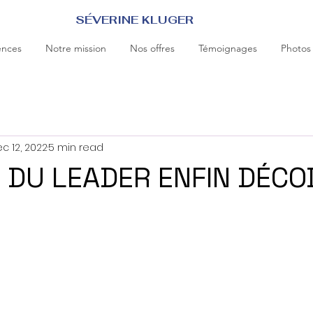
SÉVERINE KLUGER
ences
Notre mission
Nos offres
Témoignages
Photos
c 12, 2022
5 min read
 DU LEADER ENFIN DÉCOD