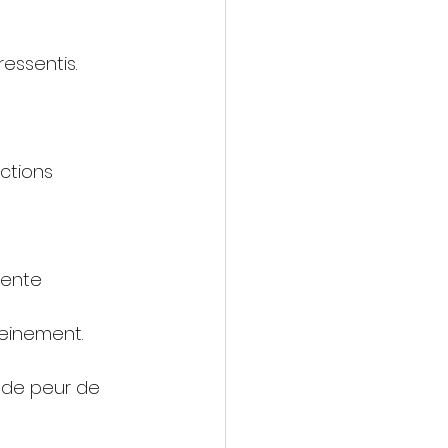
essentis.
ctions
ésente
leinement.
, de peur de 