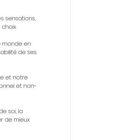
s sensations, 
 choix.
le monde en 
abilité de ses 
 et notre 
onnel et non-
e soi, la 
r de mieux 