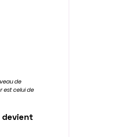
iveau de 
est celui de 
 devient 