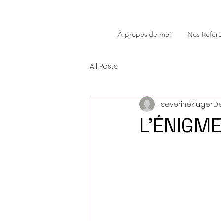
À propos de moi
Nos Référ
All Posts
severinekluger
De
L'ÉNIGME