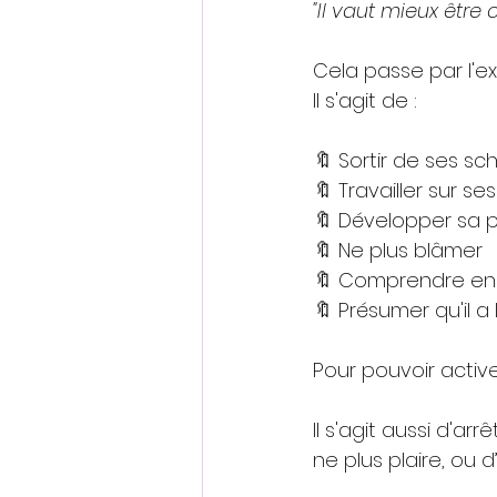
"Il vaut mieux être
Cela passe par l'e
Il s'agit de :
🔖 Sortir de ses sch
🔖 Travailler sur 
🔖 Développer sa p
🔖 Ne plus blâmer
🔖 Comprendre en q
🔖 Présumer qu'il a
Pour pouvoir active
Il s'agit aussi d'ar
ne plus plaire, ou d