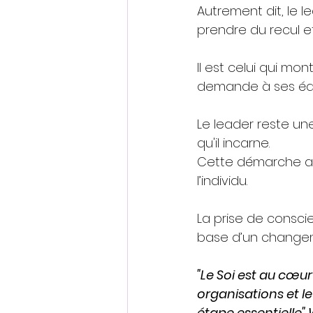
Autrement dit, le l
prendre du recul e
Il est celui qui mon
demande à ses éq
Le leader reste un
qu'il incarne.
Cette démarche a 
l’individu.
La prise de consci
base d’un changeme
"Le Soi est au cœu
organisations et l
étape essentielle" 