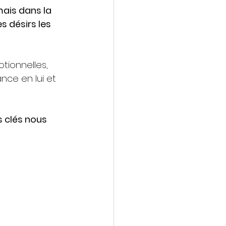
mais dans la 
s désirs les 
otionnelles, 
nce en lui et 
 clés nous 