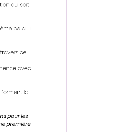
ion qui sait 
même ce qu'il 
travers ce 
mmence avec 
 forment la 
s pour les 
me première 