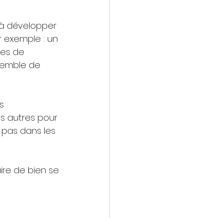
 à développer 
 exemple : un 
mes de 
semble de 
s 
s autres pour 
pas dans les 
aire de bien se 