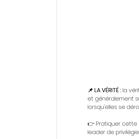
📌 LA VÉRITÉ :
 la vér
et généralement sur
lorsqu'elles se dér
👉 Pratiquer cette 
leader de privilég